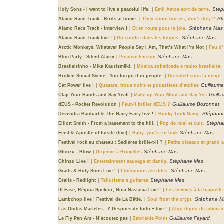
Stép
Holy Sons - I want to live a peaceful life.
|
Emil Amos sort de terre.
St
Alamo Race Track - Birds at home.
|
They shoot horses, don’t they ?
Stéphane Mas
Alamo Race Track - Interview !
|
Et en route pour la joie.
Stéphane Mas
Alamo Race Track live !
|
Du souffre dans les tulipes.
Arctic Monkeys. Whatever People Say I Am, That’s What I’m Not
|
Feu d’ 
Stéphane Mas
Bloc Party - Silent Alarm
|
Positive tension
Brasileirinho - Mika Kaurismäki.
|
Música sofisticada e muito brasileira.
Broken Social Scene - You forgot it in people.
|
Du soleil sous la neige.
Guillaum
Cat Power live !
|
Quasars, trous noirs et poussières d’étoiles
Guill
Clap Your Hands and Say Yeah
|
Make-up Your Mind and Say Yes
Guillaume Bozonnet
dEUS - Pocket Revolution
|
Faut-il brûler dEUS ?
Stéphan
Devendra Banhart & The Hairy Fairy live !
|
Honky Tonk Gang.
Stépha
Elliott Smith - From a basement to the hill.
|
Pop de miel et cuir.
Stéphane Mas
Feist & Apostle of hustle (live)
|
Baby, you’re in luck
Festival rock au château : Sédières brûle-t-il ?
|
Petits oiseaux et grand a
Stéphane Mas
Ghinzu - Blow
|
Urgence à Bruxelles
Stéphane Mas
Ghinzu Live !
|
Entertainment sauvage et dandy.
Stéphane Mas
Grails & Holy Sons Live !
|
Libérations terribles.
Stéphane Mas
Grails - Redlight
|
Tellurisme à guitares
Ill Ease, Régina Spektor, Nina Nastasia Live !
|
Les femmes à la baguette
Stéphane M
Lambchop live ! Festival de La Bâtie.
|
Soul from the crypt.
Las Ondas Marteles - Y Despues de todo + live !
|
Algo digno de admirar
Guillaume Fayard
Le Fly Pan Am - N’écoutez pas
|
Zabriskie Point