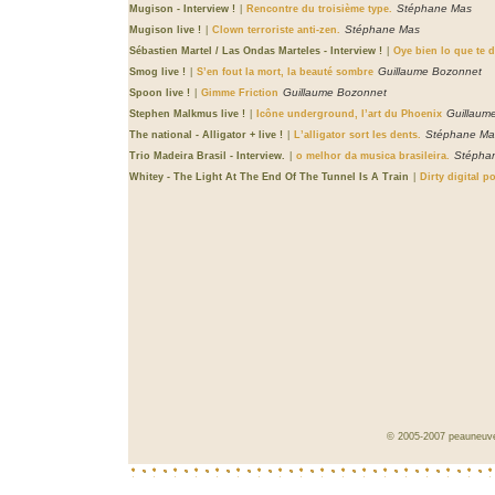
Stéphane Mas
Mugison - Interview !
|
Rencontre du troisième type.
Stéphane Mas
Mugison live !
|
Clown terroriste anti-zen.
Sébastien Martel / Las Ondas Marteles - Interview !
|
Oye bien lo que te d
Guillaume Bozonnet
Smog live !
|
S’en fout la mort, la beauté sombre
Guillaume Bozonnet
Spoon live !
|
Gimme Friction
Guillaum
Stephen Malkmus live !
|
Icône underground, l’art du Phoenix
Stéphane Ma
The national - Alligator + live !
|
L’alligator sort les dents.
Stépha
Trio Madeira Brasil - Interview.
|
o melhor da musica brasileira.
Whitey - The Light At The End Of The Tunnel Is A Train
|
Dirty digital p
© 2005-2007
peauneuve